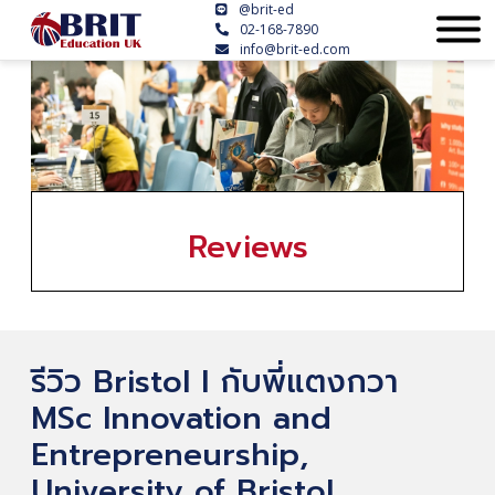
@brit-ed
02-168-7890
info@brit-ed.com
Reviews
รีวิว Bristol l กับพี่แตงกวา
MSc Innovation and
Entrepreneurship,
University of Bristol