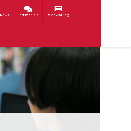
 News
Testimonials
Reviews/Blog