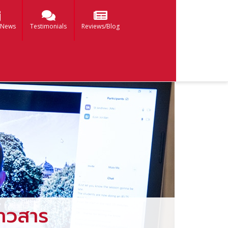
 News
Testimonials
Reviews/Blog
าวสาร