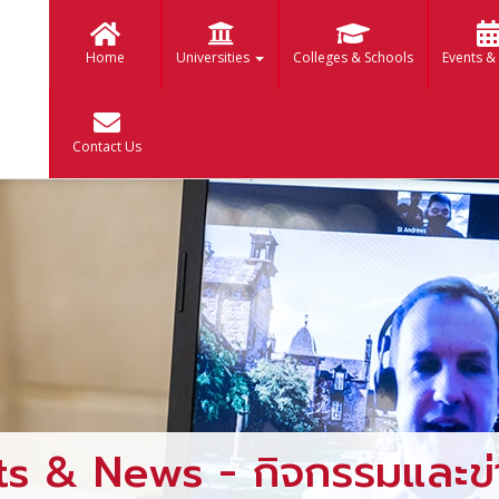
Home
Universities
Colleges & Schools
Events &
Contact Us
ts & News - กิจกรรมและข่