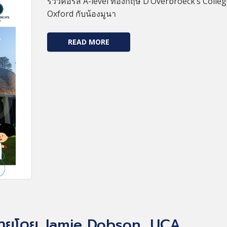
รีวิวคอร์ส A-level ที่อังกฤษ D’Overbroeck’s Colle
Oxford กับน้องมูนา
READ MORE
ยายโดย Jamie Dobson, UCA