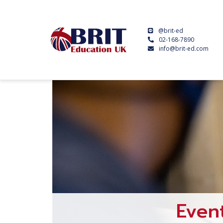
@brit-ed
02-168-7890
info@brit-ed.com
Even