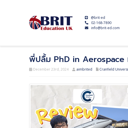
@brit-ed
02-168-7890
info@brit-ed.com
พี่ปลื้ม PhD in Aerospace 
December 23rd, 2024
aimbrited
Cranfield Universi