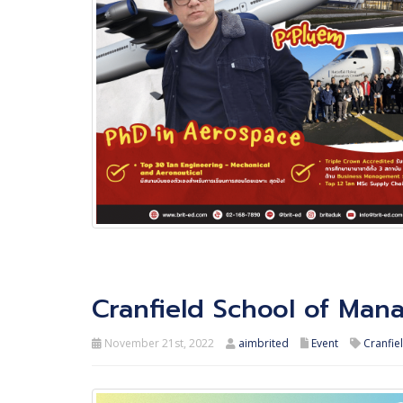
Cranfield School of Man
November 21st, 2022
aimbrited
Event
Cranfie