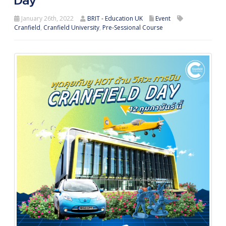
Day
January 26th, 2022
BRIT - Education UK
Event
Cranfield
,
Cranfield University
,
Pre-Sessional Course