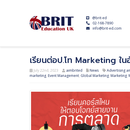
@brit-ed
02-168-7890
info@brit-ed.com
เรียนต่อป.โท Marketing ใน
July 22nd, 2023
aimbrited
News
Advertising a
marketing
,
Event Management
,
Global Marketing
,
Marketing
,