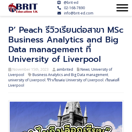
@brit-ed
02-168-7890
info@brit-ed.com
P’ Peach รีวิวเรียนต่อสาขา MSc
Business Analytics and Big
Data management ที่
University of Liverpool
November 15th, 2023
aimbrited
News
,
University of
Liverpool
Business Analytics and Big Data management
,
university of Liverpool
,
รีวิวเรียนต่อ University of Liverpool
,
เรียนต่อที่
Liverpool