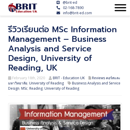
@brit-ed
02-168-7890
info@brit-ed.com
รีวิวเรียนต่อ MSc Information
Management – Business
Analysis and Service
Design, University of
Reading, UK
February 18th, 2020
BRIT - Education UK
Reviews คอร์สและ
มหาวิทยาลัย
,
University of Reading
Business Analysis and Service
Design
,
MSc
,
Reading
,
University of Reading