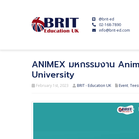
@brit-ed
02-168-7890
info@brit-ed.com
ANIMEX มหกรรมงาน Animat
University
February 1st, 2023
BRIT - Education UK
Event
,
Teess