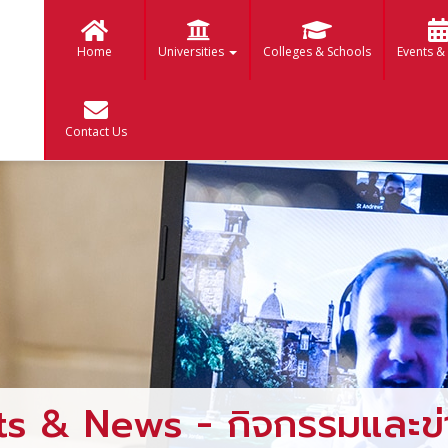
Home
Universities
Colleges & Schools
Events &
Contact Us
ts & News - กิจกรรมและข่