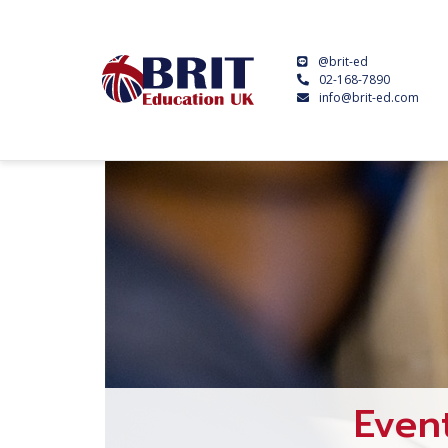
@brit-ed
02-168-7890
info@brit-ed.com
Even