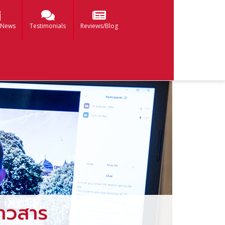
 News
Testimonials
Reviews/Blog
าวสาร