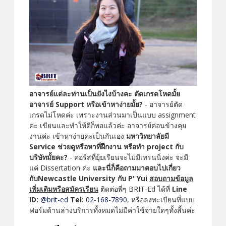
อาจารย์แต่ละท่านเป็นยังไงบ้างคะ ตัดเกรดโหดมั้ย
อาจารย์ Support หรือเข้าหาง่ายมั้ย?
- อาจารย์ตัด
เกรดไม่โหดค่ะ เพราะงานส่วนมาเป็นแบบ assignment
ค่ะ เขียนและทำให้ดีก็พอแล้วค่ะ อาจารย์ค่อนข้างคุย
งานค่ะ เข้าหาง่ายค่ะเป็นกันเอง
มหาวิทยาลัยมี
Service ช่วยดูหรือหาที่ฝึกงาน หรือทำ project กับ
บริษัทมั้ยคะ?
- คอร์สที่ยุ้ยเรียนจะไม่มีเทรนนิ่งค่ะ จะมี
แค่ Dissertation ค่ะ
และนี่ก็คือถามมาตอบไปเกี่ยว
กับNewcastle University กับ P' Yui
สอบถามข้อมูล
เพิ่มเติมหรือสมัครเรียน
ติดต่อพี่ๆ BRIT-Ed ได้ที่
Line
ID:
@brit-ed
Tel:
02-168-7890
, หรือลงทะเบียนที่แบบ
ฟอร์มด้านล่างบริการทั้งหมดไม่มีค่าใช้จ่ายใดๆทั้งสิ้นค่ะ