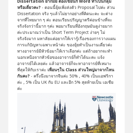
Dissertation ยากมั้ย ต้องเขียนกี่ Word ทำเป็นกลุ่ม
หรือเดี่ยวคะ?
- ตอนนี้ยุ้ยเพิ่งส่งตัว Proposal ไปค่ะ ส่วน
Dissertation จริง ๆแล้วไม่ยากอย่างที่คิดนะคะ จะต่าง
จากที่ไทยมาก ๆ ค่ะ ตอนเรียนปริญญาตรีค่อนข้างที่จะ
จริงจังกว่านี้มาก ๆค่ะ พอมาเรียนที่อังกฤษมันดูง่ายมาก
ค่ะประมาณว่าเป็น Short Term Project ง่ายๆ ไม่
จริงจังมาก มหาลัยแค่อยากให้เรารู้เรื่องของการวางแผน
การแก้ปัญหาเฉพาะหน้าค่ะ ของยุ้ยทำเป็นงานเดี่ยวค่ะ
ทางอาจารย์มีหัวข้อมาให้เราเลือกค่ะ แต่ถ้าอยากจะทำ
นอกเหนือจากหัวข้อของอาจารย์ก็ทำได้นะคะ แจ้ง
อาจารย์ได้เลยค่ะ แล้วอาจารย์ก็จะหาอาจารย์ที่เหมาะ
ที่สุดให้กับเราค่ะ
เพื่อนๆใน Class ส่วนใหญ่มาจากไหน
กันคะ?
- ครึ่งนึงมาจากจีนค่ะ 50% , 40% เป็นแอฟริกา
ค่ะ , 5% เป็น UK กับ EU และอีก 5% สุดท้ายเป็น เอเชีย
ค่ะ