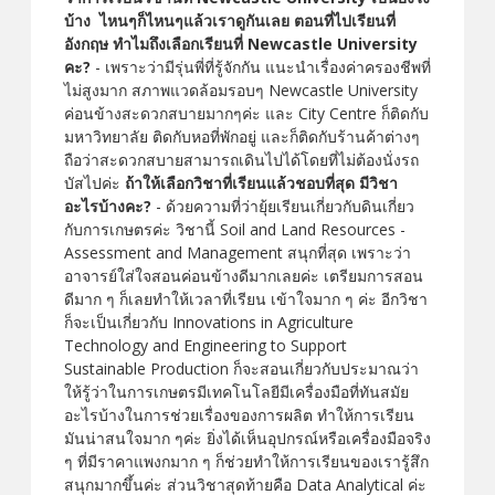
บ้าง ไหนๆก็ไหนๆแล้วเราดูกันเลย
ตอนที่ไปเรียนที่
อังกฤษ ทำไมถึงเลือกเรียนที่ Newcastle University
คะ?
- เพราะว่ามีรุ่นพี่ที่รู้จักกัน แนะนำเรื่องค่าครองชีพที่
ไม่สูงมาก สภาพแวดล้อมรอบๆ Newcastle University
ค่อนข้างสะดวกสบายมากๆค่ะ และ City Centre ก็ติดกับ
มหาวิทยาลัย ติดกับหอที่พักอยู่ และก็ติดกับร้านค้าต่างๆ
ถือว่าสะดวกสบายสามารถเดินไปได้โดยที่ไม่ต้องนั่งรถ
บัสไปค่ะ
ถ้าให้เลือกวิชาที่เรียนแล้วชอบที่สุด มีวิชา
อะไรบ้างคะ?
- ด้วยความที่ว่ายุ้ยเรียนเกี่ยวกับดินเกี่ยว
กับการเกษตรค่ะ วิชานี้ Soil and Land Resources -
Assessment and Management สนุกที่สุด เพราะว่า
อาจารย์ใส่ใจสอนค่อนข้างดีมากเลยค่ะ เตรียมการสอน
ดีมาก ๆ ก็เลยทำให้เวลาที่เรียน เข้าใจมาก ๆ ค่ะ อีกวิชา
ก็จะเป็นเกี่ยวกับ Innovations in Agriculture
Technology and Engineering to Support
Sustainable Production ก็จะสอนเกี่ยวกับประมาณว่า
ให้รู้ว่าในการเกษตรมีเทคโนโลยีมีเครื่องมือที่ทันสมัย
อะไรบ้างในการช่วยเรื่องของการผลิต ทำให้การเรียน
มันน่าสนใจมาก ๆค่ะ ยิ่งได้เห็นอุปกรณ์หรือเครื่องมือจริง
ๆ ที่มีราคาแพงกมาก ๆ ก็ช่วยทำให้การเรียนของเรารู้สึก
สนุกมากขึ้นค่ะ ส่วนวิชาสุดท้ายคือ Data Analytical ค่ะ