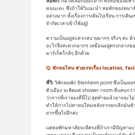
หอพัก:
ก็มีให้เลือกเยอะมาก ทั้งหอของมหาล
คนนะคะ ซึ่งถ้าให้วิแนะนำ หอพักของหมาล
อย่างมาก ทั้งเรื่องการเดินไปเรียน การเดินเ
จำกัดเวลาเข้าใช้อยู่)
ความเป็นอยู่สะดวกสบายมากๆ จริงๆ ค่ะ ด้ว
อะไรจึงสะดวกมากๆ เหมือนอยู่ตรงกลางของทุ
มาร์เก็ตใกล้ๆ อีกด้วย
Q:
พักหอไหน ช่วยเรทเรื่อง location, fa
พี่วิ:
วิพักหอพัก Blenheim point ซึ่งเป็นหอข
ตัวเมือง จะติดแค่ shower room ที่แคบกว่าป
ว่าการที่เราจองที่นี่ไป สุดท้ายแล้วอาจจะไม
ทำให้การไปหาหอใหม่หลังจากยกเลิกมันช้า
ยากขึ้นไปอีกค่ะ
แต่หอพักมหาลัยจะดีตรงที่ถ้าเรามีปัญหาอ