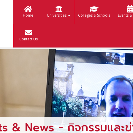
Home
Universities
Colleges & Schools
Events &
Contact Us
ts & News - กิจกรรมและข่