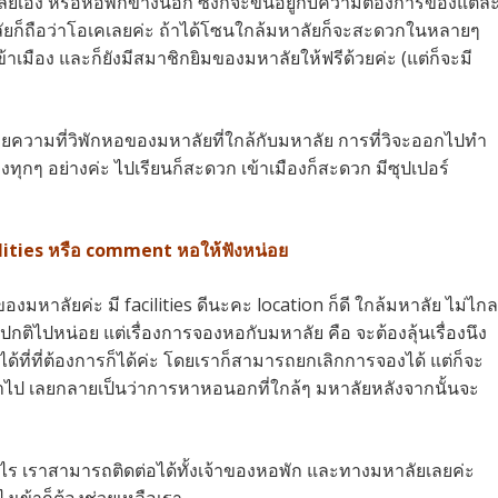
ัยเอง หรือหอพักข้างนอก ซึ่งก็จะขึ้นอยู่กับความต้องการของแต่ล
ัยก็ถือว่าโอเคเลยค่ะ ถ้าได้โซนใกล้มหาลัยก็จะสะดวกในหลายๆ
ข้าเมือง และก็ยังมีสมาชิกยิมของมหาลัยให้ฟรีด้วยค่ะ (แต่ก็จะมี
ยความที่วิพักหอของมหาลัยที่ใกล้กับมหาลัย การที่วิจะออกไปทำ
กๆ อย่างค่ะ ไปเรียนก็สะดวก เข้าเมืองก็สะดวก มีซุปเปอร์
cilities หรือ comment หอให้ฟังหน่อย
องมหาลัยค่ะ มี facilities ดีนะคะ location ก็ดี ใกล้มหาลัย ไม่ไกล
กติไปหน่อย แต่เรื่องการจองหอกับมหาลัย คือ จะต้องลุ้นเรื่องนึง
่ได้ที่ที่ต้องการก็ได้ค่ะ โดยเราก็สามารถยกเลิกการจองได้ แต่ก็จะ
ไป เลยกลายเป็นว่าการหาหอนอกที่ใกล้ๆ มหาลัยหลังจากนั้นจะ
ะไร เราสามารถติดต่อได้ทั้งเจ้าของหอพัก และทางมหาลัยเลยค่ะ