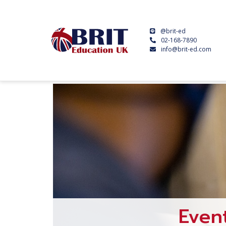
@brit-ed
02-168-7890
info@brit-ed.com
Even