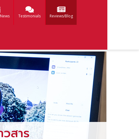
 News
Testimonials
Reviews/Blog
าวสาร