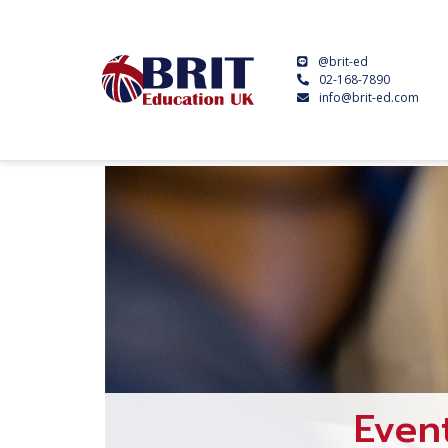
@brit-ed
02-168-7890
info@brit-ed.com
Even