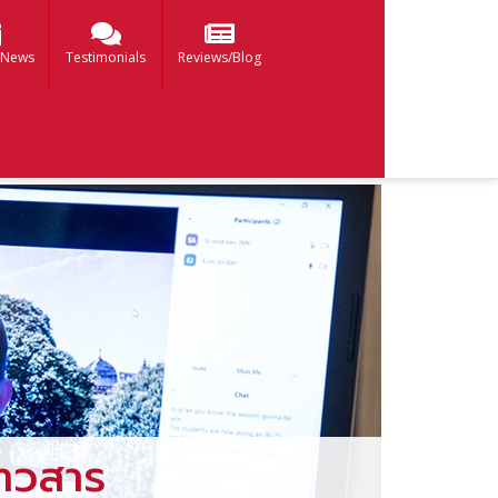
 News
Testimonials
Reviews/Blog
าวสาร