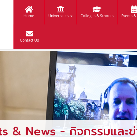
Home
Universities
Colleges & Schools
Events &
Contact Us
ts & News - กิจกรรมและข่