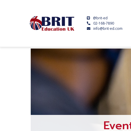
@brit-ed
02-168-7890
info@brit-ed.com
Even