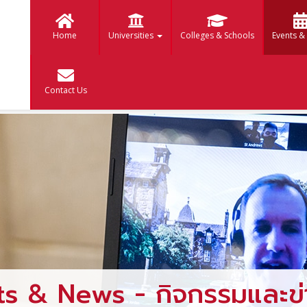
Home
Universities
Colleges & Schools
Events &
Contact Us
ts & News - กิจกรรมและข่