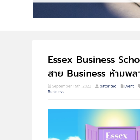
Essex Business Schoo
สาย Business ห้ามพล
September 19th, 2022
batbrited
Event
Business