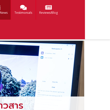
 News
Testimonials
Reviews/Blog
าวสาร