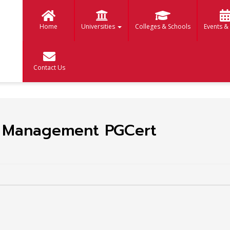
Home
Universities
Colleges & Schools
Events &
Contact Us
s Management PGCert