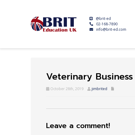
@brit-ed
02-168-7890
info@brit-ed.com
Veterinary Busines
October 28th, 2019
jimbrited
Leave a comment!