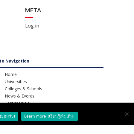
META
Log in
ite Navigation
Home
Universities
Colleges & Schools
News & Events
Testimonials
Reviews
(ยอมรับ)
Learn more (เรียนรู้เพิ่มเติม)
Course Search
Contact Us