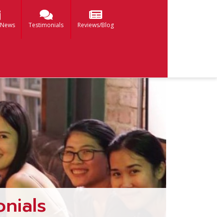
 News
Testimonials
Reviews/Blog
nials