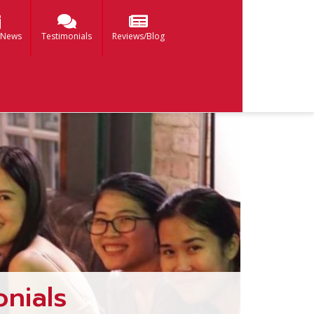
 News
Testimonials
Reviews/Blog
nials