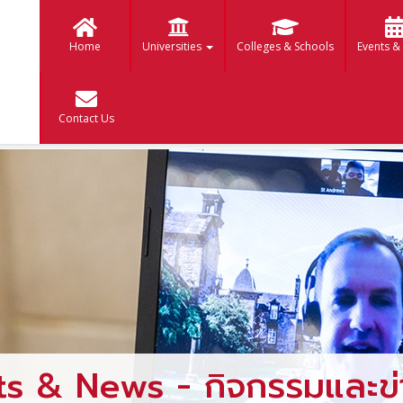
Home
Universities
Colleges & Schools
Events &
Contact Us
ts & News - กิจกรรมและข่