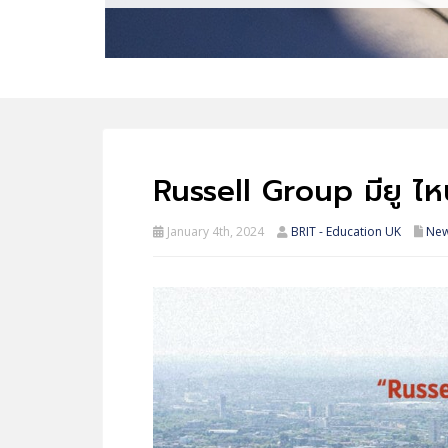
Russell Group มียู ไห
January 4th, 2024
BRIT - Education UK
Ne