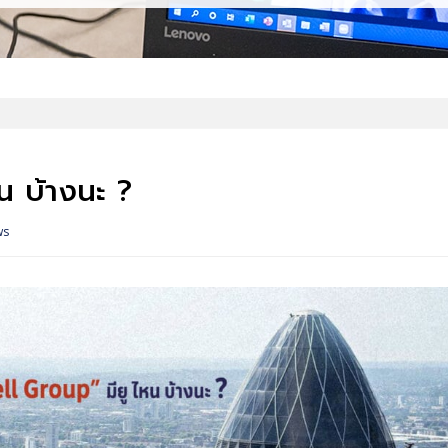
น บ้างนะ ?
ws