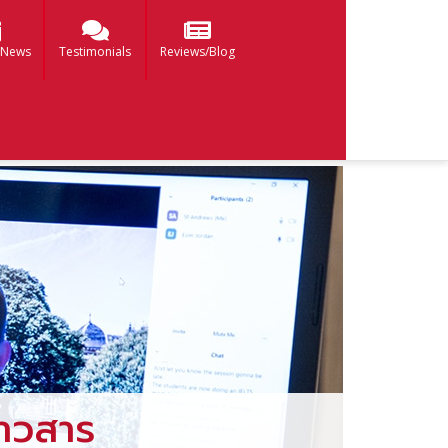
 News
Testimonials
Reviews/Blog
าวสาร