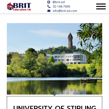
@brit-ed
02-168-7890
info@brit-ed.com
UNIVERSITY OF STIRLING