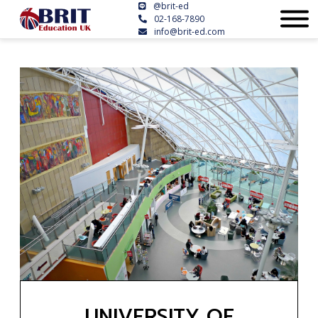
@brit-ed
02-168-7890
info@brit-ed.com
UNIVERSITY OF