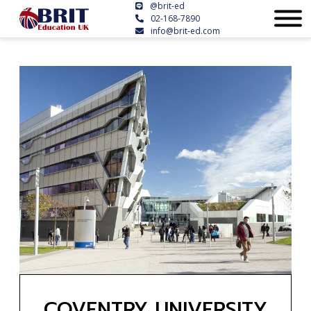
@brit-ed
02-168-7890
info@brit-ed.com
COVENTRY UNIVERSITY