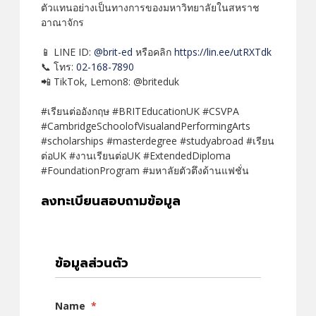
ตัวแทนอย่างเป็นทางการของมหาวิทยาลัยในสหราช
อาณาจักร
📱 LINE ID:
@brit-ed
หรือคลิก
https://lin.ee/utRXTdk
📞 โทร:
02-168-7890
📲 TikTok, Lemon8: @briteduk
#เรียนต่ออังกฤษ #BRITEducationUK #CSVPA
#CambridgeSchoolofVisualandPerformingArts
#scholarships #masterdegree #studyabroad #เรียน
ต่อUK #งานเรียนต่อUK #ExtendedDiploma
#FoundationProgram #มหาลัยตัวตึงด้านแฟชั่น
ลงทะเบียนสอบถามข้อมูล
ข้อมูลส่วนตัว
Name
*