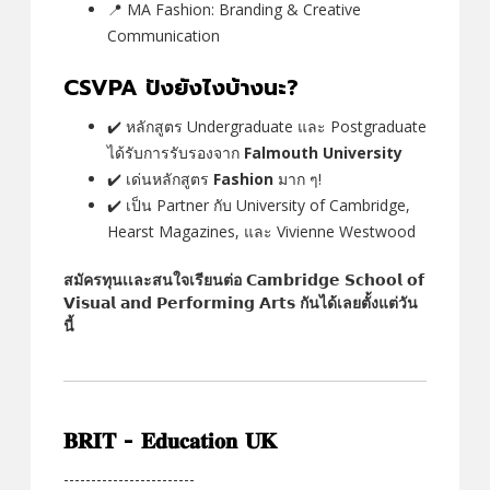
📍 MA Fashion: Branding & Creative
Communication
CSVPA ปังยังไงบ้างนะ?
✔️ หลักสูตร Undergraduate และ Postgraduate
ได้รับการรับรองจาก
Falmouth University
✔️ เด่นหลักสูตร
Fashion
มาก ๆ!
✔️ เป็น Partner กับ University of Cambridge,
Hearst Magazines, และ Vivienne Westwood
สมัครทุนเเละสนใจเรียนต่อ 𝗖𝗮𝗺𝗯𝗿𝗶𝗱𝗴𝗲 𝗦𝗰𝗵𝗼𝗼𝗹 𝗼𝗳
𝗩𝗶𝘀𝘂𝗮𝗹 𝗮𝗻𝗱 𝗣𝗲𝗿𝗳𝗼𝗿𝗺𝗶𝗻𝗴 𝗔𝗿𝘁𝘀 กันได้เลยตั้งแต่วัน
นี้
𝐁𝐑𝐈𝐓 - 𝐄𝐝𝐮𝐜𝐚𝐭𝐢𝐨𝐧 𝐔𝐊
------------------------