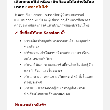
เลือกคณะที่ใช่ หรืออาชีพที่ชอบได้อย่างไรในอ
นาคต?
พลาดไม่ได้!
👩‍💼พบกับ: Senior Counsellor ผู้มีประสบการณ์
แนะแนวกว่า 20 ปี‼️ 💯 ผู้เชี่ยวชาญด้านการศึกษาต่อ
ต่างประเทศและการค้นหาศักยภาพของนักเรียนไทย
📌 สิ่งที่จะได้จาก Session นี้:
✅เทคนิคช่วยลูกค้นหาความสนใจและจุดแข็ง
ของตัวเอง
✅ทำความเข้าใจสาขาวิชาแต่ละสาขา เรียน
อะไร เหมาะกับใคร
✅แนวโน้มสาขาและอาชีพที่คนไทยไม่ค่อยรู้จัก
และกำลังมาแรงในอนาคต
✅แนวทางวางแผนการเรียนต่อ ป.ตรี ทั้งในและ
ต่างประเทศ
✅คำแนะนำจริงจากผู้เชี่ยวชาญที่เคยช่วย
นักเรียนไทยมาแล้วหลายพันคน
🎯เหมาะสำหรับ🌟: