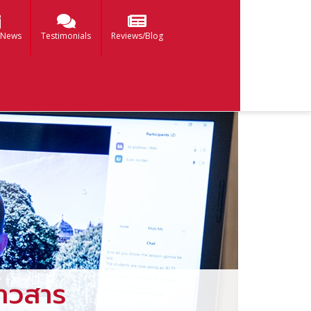
 News
Testimonials
Reviews/Blog
าวสาร