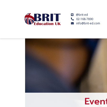
@brit-ed
02-168-7890
info@brit-ed.com
Even