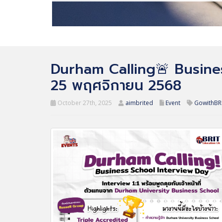
Durham Calling🚨 Business
25 พฤศจิกายน 2568
October 27th, 2025
aimbrited
Event
GowithBR