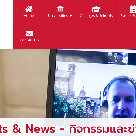
Home
Universities
Colleges & Schools
Events &
Contact Us
ts & News - กิจกรรมและข่